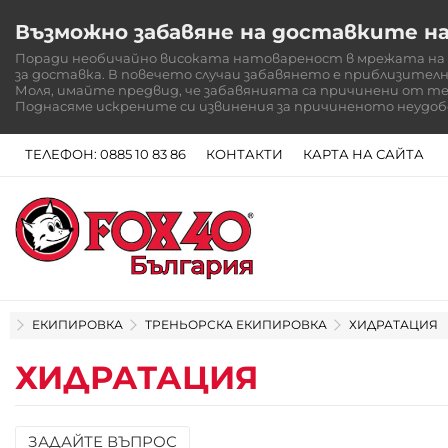
Възможно забавяне на доставките н
Поради необичайно високата натовареност в мрежата на Sp
за доставка. В повечето случаи забавянето е приблизително
Моля, имайте предвид, че забавянията са причинени от т
Поднасяме искрените си извинения за причиненото неудоб
ТЕЛЕФОН: 0885 10 83 86
КОНТАКТИ
КАРТА НА САЙТА
НАЧАЛО
ЕКИПИРОВКА
ТРЕНЬОРСКА ЕКИПИРОВКА
ХИДРАТАЦИЯ
ХИДРАТАЦИЯ
ЗАДАЙТЕ ВЪПРОС