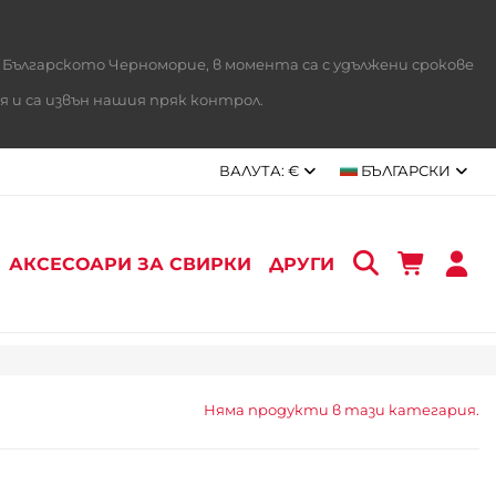
Българското Черноморие, в момента са с удължени срокове
и са извън нашия пряк контрол.
ВАЛУТА:
€
БЪЛГАРСКИ
АКСЕСОАРИ ЗА СВИРКИ
ДРУГИ
Няма продукти в тази категария.