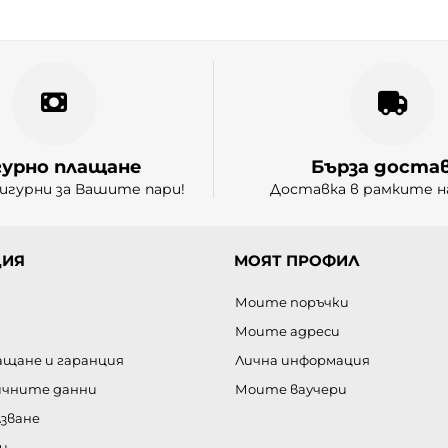
гурно плащане
Бърза доста
игурни за Вашите пари!
Доставка в рамките на
ИЯ
МОЯТ ПРОФИЛ
Моите поръчки
Моите адреси
ащане и гаранция
Лична информация
ичните данни
Моите ваучери
лзване
и