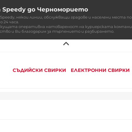
а Speedy до Черноморието
eedy, някои линии, обслужващи градове и населени места по 
 24 часа.
екущата оперативна натовареност на куриерската компания 
ство и Ви благодарим за търпението и разбирането.
СЪДИЙСКИ СВИРКИ
ЕЛЕКТРОННИ СВИРКИ