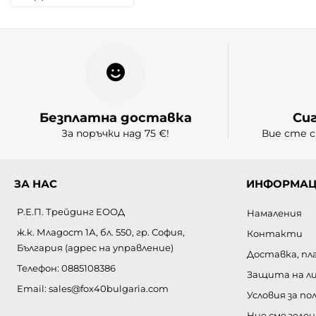
Име
Имейл
Въпрос
Безплатна доставка
Си
За поръчки над 75 €!
Вие сте с
ЗА НАС
ИНФОРМАЦ
Р.Е.П. Трейдинг ЕООД
Намаления
ж.к. Младост 1А, бл. 550, гр. София,
Контакти
България (адрес на управление)
Доставка, пл
Телефон:
0885108386
Защита на л
Email:
sales@fox40bulgaria.com
Условия за по
Ние сме зелен