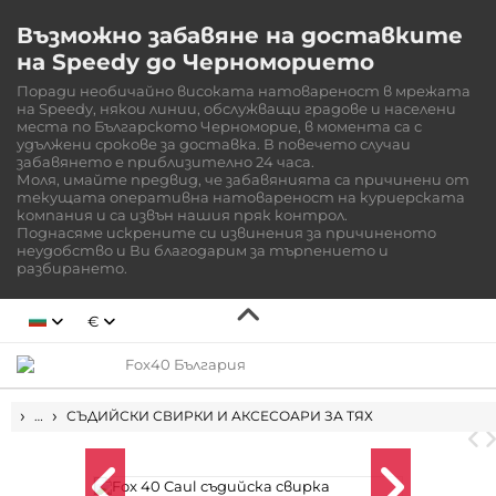
Възможно забавяне на доставките
на Speedy до Черноморието
Поради необичайно високата натовареност в мрежата
на Speedy, някои линии, обслужващи градове и населени
места по Българското Черноморие, в момента са с
удължени срокове за доставка. В повечето случаи
забавянето е приблизително 24 часа.
Моля, имайте предвид, че забавянията са причинени от
текущата оперативна натовареност на куриерската
компания и са извън нашия пряк контрол.
Поднасяме искрените си извинения за причиненото
неудобство и Ви благодарим за търпението и
разбирането.
€
НАЧАЛО
…
СЪДИЙСКИ СВИРКИ И АКСЕСОАРИ ЗА ТЯХ