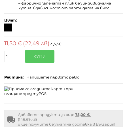
– фабрично запечатан плик без индивидуална
кутия, в зависимост от партидата на внос.
Цвят:
11,50 €
(22,49 лв)
с ДДС
Поръчайте
КУПИ
(бр.)
Рейтинг:
Напишете първото ревю!
Добавете продукти за още
75,00 €
Free
(146,69 лв)
shipping
и ще получите безплатна доставка в България!