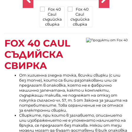
FOX 40 CAUL
СЪДИЙСКА
СВИРКА
От хигиенна гледна точка, всички свирки (с или
без топче), които са били разопаковани или се
предлагат в опаковка, която не е фабрично
машинно запечатана, както и комплекти,
съдържащи такива, не подлежат на отказ от
покупка съгласно чл. 57, т. 5 от Закона за защита на
потребителите. Това ограничение не се отнася
за електронни свирки.
Свирките, при които в заглавието, описанието
или изображението не е упоменато наличието на
връзка, се предлагат без такава. Някои от тези
модели могат да бъдат доставени в bulk опаковка