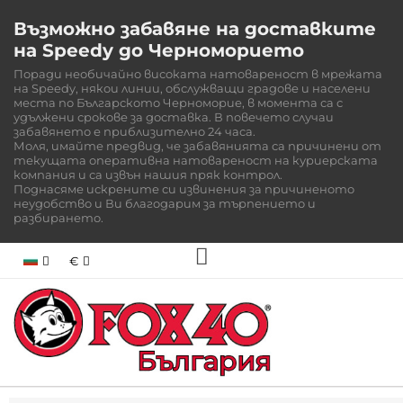
Възможно забавяне на доставките
на Speedy до Черноморието
Поради необичайно високата натовареност в мрежата
на Speedy, някои линии, обслужващи градове и населени
места по Българското Черноморие, в момента са с
удължени срокове за доставка. В повечето случаи
забавянето е приблизително 24 часа.
Моля, имайте предвид, че забавянията са причинени от
текущата оперативна натовареност на куриерската
компания и са извън нашия пряк контрол.
Поднасяме искрените си извинения за причиненото
неудобство и Ви благодарим за търпението и
разбирането.
€