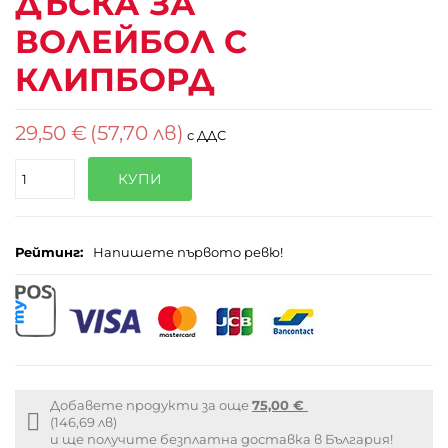
ДЪСКА ЗА
ВОЛЕЙБОЛ С
КЛИПБОРД
29,50 €
(57,70 лв)
с ДДС
Поръчайте
КУПИ
(бр.)
Рейтинг:
Напишете първото ревю!
Добавете продукти за още
75,00 €
Free
(146,69 лв)
shipping
и ще получите безплатна доставка в България!